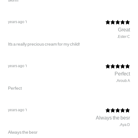
skin!!!
6 years ago
Great
Ester C.
It's a really precious cream for my child!
6 years ago
Perfect
Aroub A.
Perfect
6 years ago
Always the besr
Aya D.
Always the besr