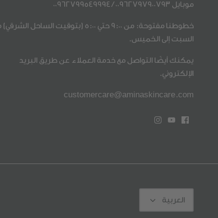
موبايل
00962797900793
/
00962799549994
خطوطنا مفتوحة: من 9:00 حتي 5:00 (بتوقيت الساحل الشرق
السبت إلى الخميس.
يمكنك أيضًا التواصل مع خدمة العملاء عن طريق البريد
الإلكتروني.
customercare@aminaskincare.com
Language
العربية