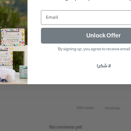
/ 5
0 reviews
0
%
5
0
%
4
Unlock Offer
0
%
3
By signing up, you agree to receive emai
0
%
2
0
%
1
لا شكرا
With media
No reviews yet