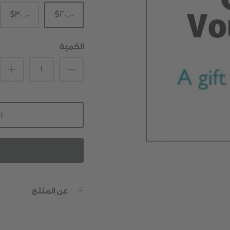
$30.00
$20.00
الكمية
إ
عن المنتج