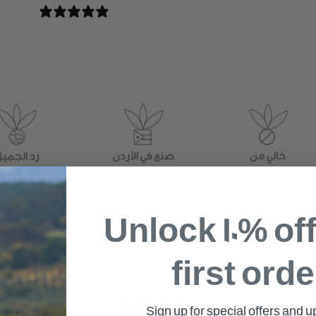
0 REVIEWS
Unlock 10% of
first orde
0
Sign up for special offers and 