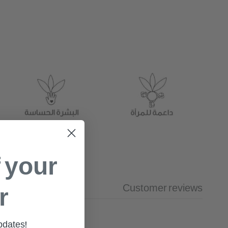
f your
Customer reviews
r
updates!