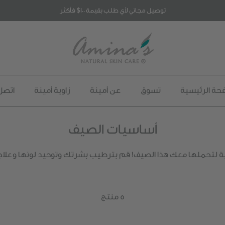
توصيل مجاني لأي طلب بقيمة 100$ فأكثر
حة الرئيسية
تسوق
عن أمينة
زاوية أمينة
اتصل 
أساسيات الصيف
يعية 100٪ أساسية لتحملها معك هذا الصيف! قم بترطيب بشرتك وتوحيد لونها 
5 منتج