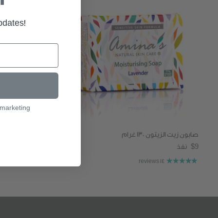
updates!
l marketing
صابون زيت الزيتون 130 غرام
$9
نفذ
14 reviews