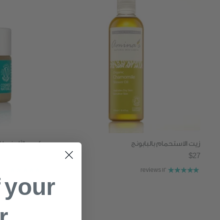
زيت الاستحمام بالبابونج
كريم الألوفيرا 
$25
$27
من
21 reviews
12 reviews
f your
r