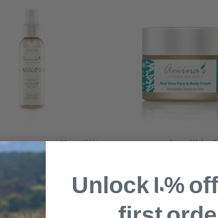
( الصبار ) للوجه والجسم
بخاخ للوجه باللافندر
$15
نفذ
Unlock 10% of
first orde