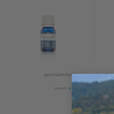
زيت الملالوكا الطيار العضوي
$13
نفذ
4 reviews